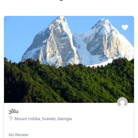
უშბა
Mount Ushba, Svaneti, Georgia
No Review