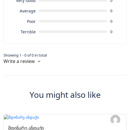
Very Good
0
Average
0
Poor
0
Terrible
0
Showing 1 - 0 of 0 in total
Write a review
You might also like
მდინარე ანდაქი